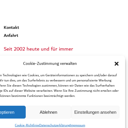
Kon­takt
Anfahrt
Seit 2002 heu­te und für immer
Cookie-Zustimmung verwalten
n Technologien wie Cookies, um Geräteinformationen zu speichern und/oder darauf
Wir tun dies, um das Surferlebnis zu verbessern und um personalisierte Werbung
enn Sie diesen Technologien zustimmen, können wir Daten wie das Surfverhalten
ge IDs auf dieser Website verarbeiten. Wenn Sie Ihre Zustimmung nicht erteilen oder
 können bestimmte Funktionen beeinträchtigt werden.
eptieren
Ablehnen
Einstellungen ansehen
Coo­kie-Richt­li­nie
Daten­schutz­er­klä­rung
Impres­sum