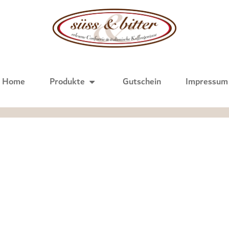
Home
Pro­duk­te
Gut­schein
Impres­sum