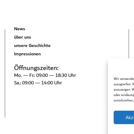
News
über uns
unse­re Geschich­te
Impres­sio­nen
Öff­nungs­zei­ten:
Mo. — Fr.: 09:00 — 18:30 Uhr
Wir verwende
Sa.: 09:00 — 14:00 Uhr
zuzugreifen. 
anzuzeigen. W
oder eindeuti
zurückziehen,
Akz