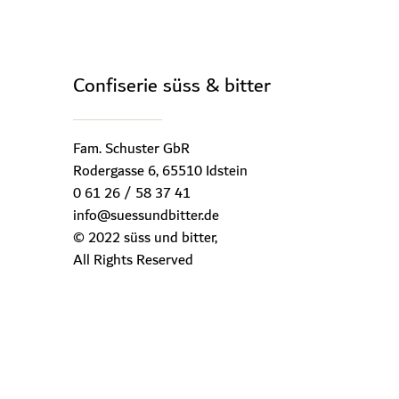
Con­fi­se­rie süss & bit­ter
Fam. Schuster GbR
Rodergasse 6, 65510 Idstein
0 61 26 / 58 37 41
info@suessundbitter.de
© 2022 süss und bitter,
All Rights Reserved