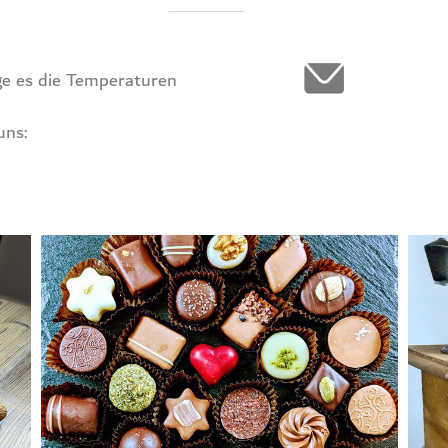
ge es die Tem­pe­ra­tu­ren
 uns: