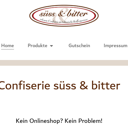
Home
Pro­duk­te
Gut­schein
Impres­sum
Con­fi­se­rie süss & bit­ter
Kein Online­shop? Kein Pro­blem!