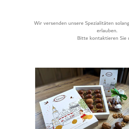
Wir ver­sen­den unse­re Spe­zia­li­tä­ten solan­
erlau­ben.
Bit­te kon­tak­tie­ren Sie