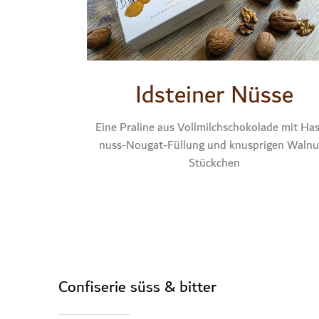
Idstei­ner Nüs­se
Eine Pra­li­ne aus Voll­milch­scho­ko­la­de mit Ha
nuss-Nou­gat-Fül­lung und knusp­ri­gen Wal­n
Stück­chen
Con­fi­se­rie süss & bit­ter