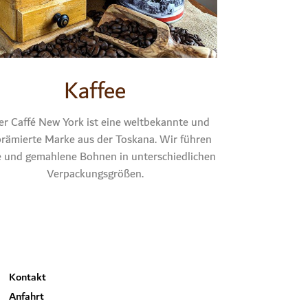
Kaf­fee
r Caf­fé New York ist eine welt­be­kann­te und
prä­mier­te Mar­ke aus der Tos­ka­na. Wir füh­ren
e und gemah­le­ne Boh­nen in unter­schied­li­chen
Ver­pa­ckungs­grö­ßen.
Kon­takt
Anfahrt