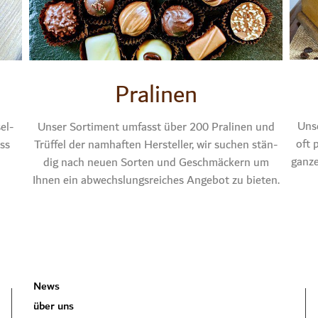
Pra­li­nen
Unse
sel­
Unser Sor­ti­ment umfasst über 200 Pra­li­nen und
oft 
uss
Trüf­fel der nam­haf­ten Her­stel­ler, wir suchen stän­
gan­z
dig nach neu­en Sor­ten und Geschmä­ckern um
Ihnen ein abwechs­lungs­rei­ches Ange­bot zu bie­ten.
News
über uns